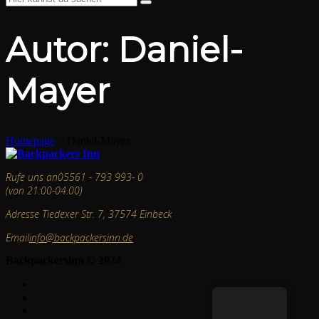
Autor:
Daniel-
Mayer
Homepage
>
Daniel-Mayer
Rufe uns an
05561 - 793 993- 0
(von 21:00-04.00)
Adresse
Tiedexer Str. 7, 37574 Einbeck
Email
info@backpackersinn.de
Backpackersinn © 2024