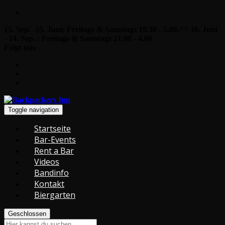
15. Sep. -15. Juni: Freitags & Samstags 19.30 - 5.00,^^ 16. Juni
- 14. Sep. : Freitags & Samstags 21.00 - 4.00
Folgt uns
Toggle navigation
Startseite
Bar-Events
Rent a Bar
Videos
Bandinfo
Kontakt
Biergarten
Geschlossen