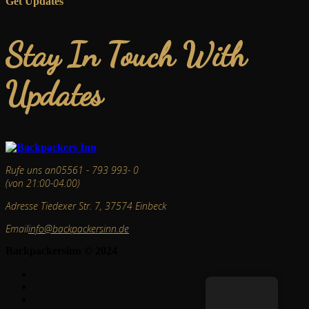
Get Updates
Stay In Touch With
Updates
Rufe uns an
05561 - 793 993- 0
(von 21:00-04.00)
Adresse
Tiedexer Str. 7, 37574 Einbeck
Email
info@backpackersinn.de
Backpackersinn © 2024