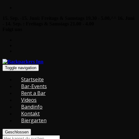
15. Sep. -15. Juni: Freitags & Samstags 19.30 - 5.00,^^ 16. Juni
- 14. Sep. : Freitags & Samstags 21.00 - 4.00
Folgt uns
Toggle navigation
Startseite
Bar-Events
Rent a Bar
Videos
Bandinfo
Kontakt
Biergarten
Geschlossen