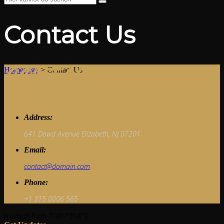
Contact Us
CONTACT INFO
Homepage
>
Contact Us
Address:
641 Dowd Avenue Elizabeth, NJ 07201
Email:
contact@domain.com
Phone:
+1 315 0006 565
[contact-form-7 id=“394″]