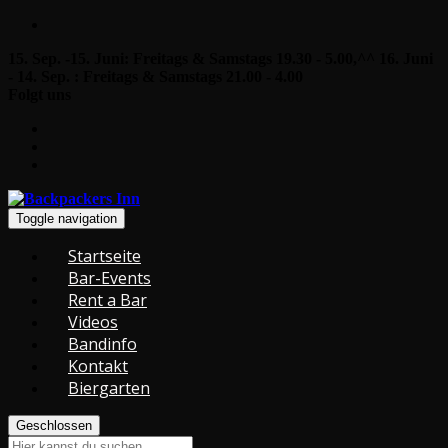
15. Sep. -15. Juni: Freitags & Samstags 19.30 - 5.00,^^ 16. Juni
- 14. Sep. : Freitags & Samstags 21.00 - 4.00
Folgt uns
Toggle navigation
Startseite
Bar-Events
Rent a Bar
Videos
Bandinfo
Kontakt
Biergarten
Geschlossen