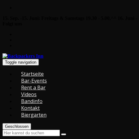
15. Sep. -15. Juni: Freitags & Samstags 19.30 - 5.00,^^ 16. Juni -
Folgt uns
Toggle navigation
Startseite
Bar-Events
Rent a Bar
Videos
Bandinfo
Kontakt
Biergarten
Geschlossen