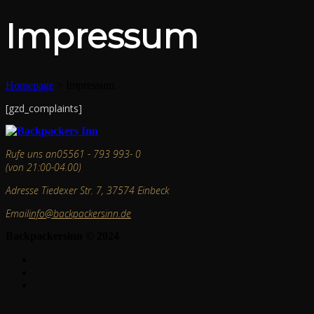
Impressum
Homepage
>
Impressum
[gzd_complaints]
Rufe uns an
05561 - 793 993- 0
(von 21:00-04.00)
Adresse
Tiedexer Str. 7, 37574 Einbeck
Email
info@backpackersinn.de
Backpackersinn © 2024