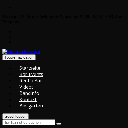
15. Sep. -15. Juni: Freitags & Samstags 19.30 - 5.00,^^ 16. Juni -
Folgt uns
Toggle navigation
Startseite
Bar-Events
Rent a Bar
Videos
Bandinfo
Kontakt
Biergarten
Geschlossen