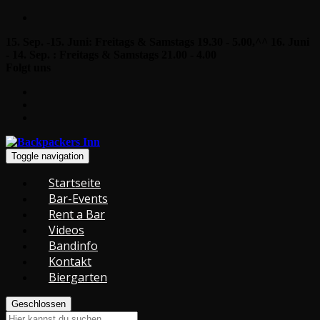
15. Sep. -15. Juni: Freitags & Samstags 19.30 - 5.00,^^ 16. Juni
- 14. Sep. : Freitags & Samstags 21.00 - 4.00
Folgt uns
Toggle navigation
Startseite
Bar-Events
Rent a Bar
Videos
Bandinfo
Kontakt
Biergarten
Geschlossen