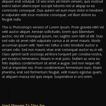
aliquam erat volutpat. Ut wisi enim ad minim veniam, quis nostrud
exerci tation ullamcorper suscipit lobortis nisl ut aliquip ex ea
commodo consequat. Duis autem vel eum iriure dolor in hendrerit
in vulputate velit esse molestie consequat, vel illum dolore eu
feugiat nulla.
This is Photoshop’s version of Lorem Ipsum. Proin gravida nibh vel
velit auctor aliquet. Aenean sollicitudin, lorem quis bibendum
auctor, nisi elit consequat ipsum, nec sagittis sem nibh id elit. Duis
sed odio sit amet nibh vulputate cursus a sit amet mauris. Morbi
accumsan ipsum velit. Nam nec tellus a odio tincidunt auctor a
ornare odio. Sed non mauris vitae erat consequat auctor eu in elit.
Class aptent taciti sociosqu ad litora torquent per conubia nostra,
per inceptos himenaeos. Mauris in erat justo. Nullam ac urna eu
felis dapibus condimentum sit amet a augue. Sed non neque elit.
Sed ut imperdiet nisi. Proin condimentum fermentum nunc. Etiam
pharetra, erat sed fermentum feugiat, velit mauris egestas quam,
ut aliquam massa nisl quis neque. Suspendisse in orci enim.
Send Message To Tina Joe