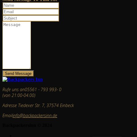
Send Message
Rufe uns an
05561 - 793 993- 0
(von 21:00-04.00)
Adresse
Tiedexer Str. 7, 37574 Einbeck
Email
info@backpackersinn.de
Backpackersinn © 2024