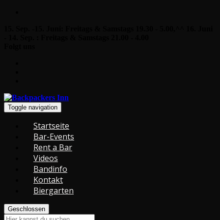
15. Sep. -15. Juni: Freitags & Samstags 19.30 - 5.00,^^ 16. Juni
- 14. Sep. : Freitags & Samstags 21.00 - 4.00
Folgt uns
Toggle navigation
Startseite
Bar-Events
Rent a Bar
Videos
Bandinfo
Kontakt
Biergarten
Geschlossen